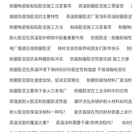
耐磨陶瓷板粘贴胶泥施工注意事项
高温耐磨胶泥施工需留意
烟道防腐蚀胶泥的主要特性
高温耐磨胶泥厂家浅析高温耐磨胶泥
耐磨陶瓷板粘贴胶泥施工方法
粘结胶泥施工注意事项
耐磨陶
耐火胶泥在高温窑炉砌筑中起着重要作用
防腐胶泥︱耐磨耐碱性
电厂烟道应用耐磨胶泥
铁岭忠良防腐恭祝朋友们新年快乐
耐
耐磨胶泥抵抗各种磨损和冲击
防腐耐磨胶泥性能优越 施工方便
耐磨胶泥在高温环境下保持较好的稳定性和强度 不易熔融和变形
耐磨胶泥固化速度加快，促进泥浆稠化
耐磨防腐蚀材料厂家浅析
耐磨胶泥主要用于各火力发电厂
耐磨胶泥在工业涂料中的应用
高强度耐火胶泥和耐磨胶泥性能
循环流化床锅炉耐火材料如何选
耐火胶泥和保温涂抹料一样吗？
能否直接在热的耐材表面上进行
高温涂层的覆盖比重?
高温涂料需要干燥/烘烤流程吗？
如何