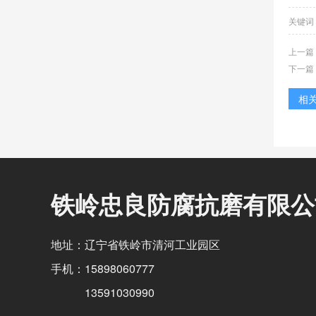
关键词
上一篇
下一篇
相
铁岭忠良防腐抗磨有限公
地址：辽宁省铁岭市清河工业园区
手机：15898060777
13591030990