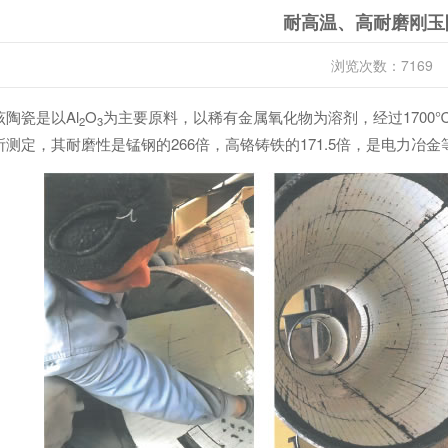
耐高温、高耐磨刚玉
浏览次数：7169
该陶瓷是以Al
O
为主要原料，以稀有金属氧化物为溶剂，经过170
2
3
所测定，其耐磨性是锰钢的266倍，高铬铸铁的171.5倍，是电力冶