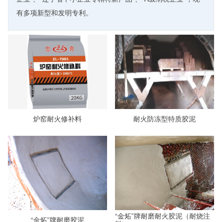
有多项新型和发明专利。
炉窑耐火修补料
耐火防冻型特质胶泥
“金炻”牌耐磨耐火胶泥（耐烧注
“金炻”牌耐磨胶泥