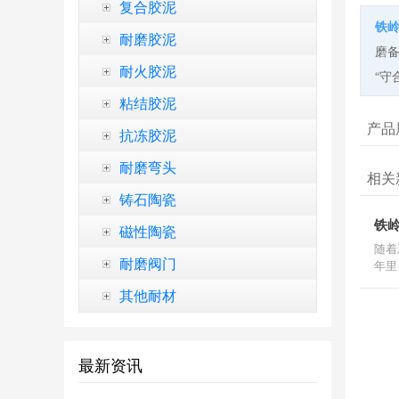
复合胶泥
铁
耐磨胶泥
磨备
耐火胶泥
“守
粘结胶泥
产品
抗冻胶泥
耐磨弯头
相关
铸石陶瓷
铁
磁性陶瓷
随着
耐磨阀门
年里
其他耐材
最新资讯