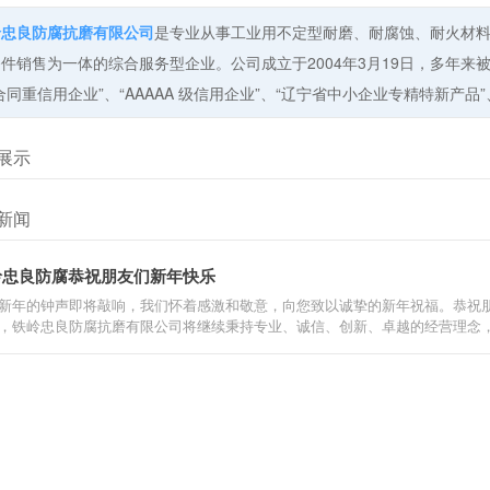
岭忠良防腐抗磨有限公司
是专业从事工业用不定型耐磨、耐腐蚀、耐火材
件销售为一体的综合服务型企业。公司成立于2004年3月19日，多年来被
合同重信用企业”、“AAAAA 级信用企业”、“辽宁省中小企业专精特新产
展示
新闻
岭忠良防腐恭祝朋友们新年快乐
新年的钟声即将敲响，我们怀着感激和敬意，向您致以诚挚的新年祝福。恭祝
，铁岭忠良防腐抗磨有限公司将继续秉持专业、诚信、创新、卓越的经营理念，