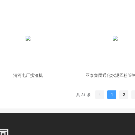
清河电厂捞渣机
亚泰集团通化水泥回粉管
共 31 条
1
2
司