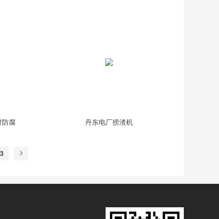
衬防腐
丹东电厂捞渣机
3