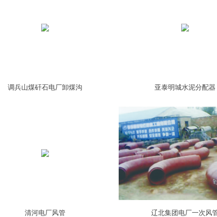
调兵山煤矸石电厂卸煤沟
亚泰明城水泥分配器
清河电厂风管
辽北集团电厂一次风