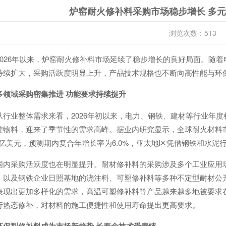
炉窑耐火修补料采购市场稳步增长 多
浏览次数：513
2026年以来，炉窑耐火修补料市场延续了稳步增长的良好局面。随
持续扩大，采购活跃度明显上升，产品技术规格也不断向高性能与环
多领域采购密集推进 功能要求持续提升
从行业整体需求来看，2026年初以来，电力、钢铁、建材等行业年
键物料，迎来了季节性的需求高峰。据业内研究显示，全球耐火材料市场规
3.5亿美元，预测期内复合年增长率为6.0%，亚太地区凭借钢铁和水
国内采购活跃度也在明显提升。耐材修补料的采购涉及多个工业应用
，以及钢铁企业日照基地的浇注料、可塑修补料等多种不定型耐材公
表现出更加多样化的需求，高温可塑修补料等产品越来越多地被要求
行热态修补，对材料的施工便捷性和使用寿命提出更高要求。