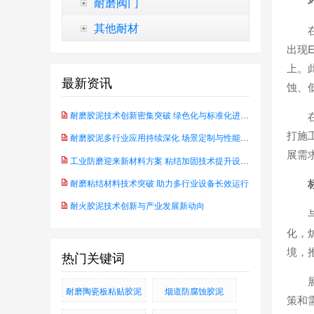
耐磨阀门
其他耐材
出现
上。
最新资讯
蚀、
耐磨胶泥技术创新密集突破 绿色化与标准化进程同步推进
打施
耐磨胶泥多行业应用持续深化 场景定制与性能升级成行业主线
展需
工业防磨迎来新材料方案 粘结加固技术提升设备可靠性——防水耐腐蚀抗磨粘结料
耐磨粘结材料技术突破 助力多行业设备长效运行
耐火胶泥技术创新与产业发展新动向
化，
境，
热门关键词
耐磨陶瓷板粘贴胶泥
烟道防腐蚀胶泥
策和