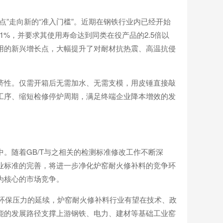
点”走向新的“准入门槛”。近期在钢铁行业内已经开始
1%，并要求其使用寿命达到同类在役产品的2.5倍以
用的新兴增长点，大幅提升了对耐材抗热震、高温抗侵
济性。仅需开箱后无需加水、无需支模，用皮锤直接敲
工序、缩短检修停炉周期，满足终端企业降本增效的发
。随着GB/T与之相关的检测标准修改工作不断深
业标准的完善，将进一步净化炉窑耐火修补料的竞争环
为核心的市场竞争。
色环保压力的延续，炉窑耐火修补料行业有望在技术、政
能的发展路径支撑上游钢铁、电力、建材等基础工业窑