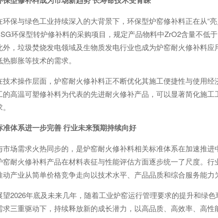
环保型修补料成为市场新趋势 长寿命技术受青睐
在环保与绿色工业持续深入的大背景下，环保型炉窑修补料正在从“亮
ESG环保型转炉修补料的采购项目，规定产品物料中ZrO2含量不低于
此外，垃圾焚烧发电领域及生物质发电行业也成为炉窑耐火修补料应
低热膨胀等技术的需求。
在技术操作层面，炉窑耐火修补料正不断优化其施工便捷性与使用经
工的高温可塑修补料为代表的先进耐火修补产品，可以显著简化施工
求。
标准体系进一步完善 行业未来预期持续向好
与市场需求火热同步的，是炉窑耐火修补料相关标准体系在加速推进中
炉窑耐火修补料产品在材料表征与性能评估方面逐步统一了尺度。行
推动产业从简单价格竞争走向以技术水平、产品品质和综合服务能力
展望2026年底及未来几年，随着工业炉窑运行管理要求的提升和绿
需求三重驱动下，持续释放新的成长潜力，以高品质、高效率、高性