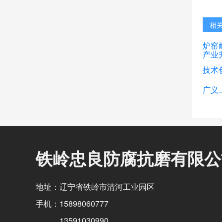
相
炉窑
产业
技术
广义
铁岭忠良防腐抗磨有限公
地址：辽宁省铁岭市清河工业园区
手机：15898060777
13591030990