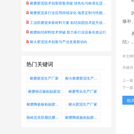
耐磨胶泥技术创新密集突破 绿色化与标准化进程同步推进
耐磨胶泥多行业应用持续深化 场景定制与性能升级成行业主线
修补
工业防磨迎来新材料方案 粘结加固技术提升设备可靠性——防水耐腐蚀抗磨粘结料
耐磨粘结材料技术突破 助力多行业设备长效运行
结）
耐火胶泥技术创新与产业发展新动向
本文网址：h
热门关键词
关键词
耐磨胶泥生产厂家
耐火耐磨胶泥生产厂家
上一篇
下一篇
耐磨铸石板粘贴胶泥
耐磨弯头生产厂家
相
耐磨陶瓷板粘贴胶泥、耐磨铸石板粘贴胶泥、烟道防腐蚀胶泥
耐火胶泥生产厂家
铁岭忠良防腐抗磨有限公司
耐磨陶瓷板粘贴胶泥_耐磨铸石板粘贴胶泥_烟道防腐蚀胶泥