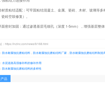
4. 强粘结力连接作用
跨材质粘结适配：可牢固粘结混凝土、金属、瓷砖、木材、玻璃等多
、瓷砖空鼓修复）。
界面密封加固：通过渗透基层毛细孔（深度 1-5mm），增强基层
。
ttps://lnzlnc.com/news/9/168.html
：
防水耐腐蚀抗磨粘结料
，
防水耐腐蚀抗磨粘结料厂家
，
防水耐腐蚀抗磨粘结料制造
：
水泥道路高强修补料的修补作用
：
防水耐腐蚀抗磨粘结料的多样性
关产品