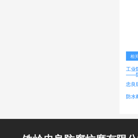
相
工业
——
忠良
防水