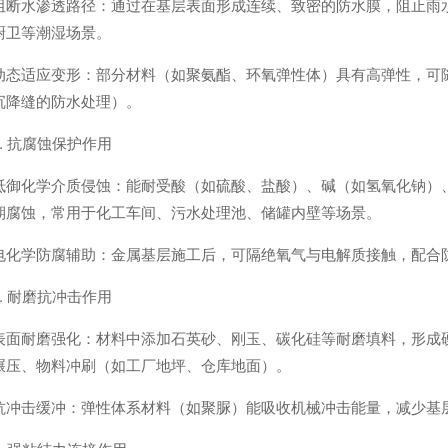
阻断水渗透路径：通过在基层表面形成连续、致密的防水膜，阻止雨
厨卫等潮湿场景。
动态适应变形：部分材料（如聚氨酯、环氧弹性体）具有高弹性，可随
沉降缝的防水处理）。
2. 抗腐蚀保护作用
抵御化学介质侵蚀：能耐受酸（如硫酸、盐酸）、碱（如氢氧化钠）
期腐蚀，常用于化工车间、污水处理池、储罐内壁等场景。
电化学防腐辅助：金属基层施工后，可隔绝氧气与电解质接触，配合
3. 耐磨抗冲击作用
表面耐磨强化：材料中添加石英砂、刚玉、碳化硅等耐磨填料，形成硬
碾压、物料冲刷（如工厂地坪、仓库地面）。
抗冲击缓冲：弹性体系材料（如聚脲）能吸收机械冲击能量，减少基