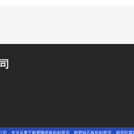
司
磨有限公司，专业从事于
耐磨陶瓷板粘贴胶泥
，
耐磨铸石板粘贴胶泥
，
烟道防腐